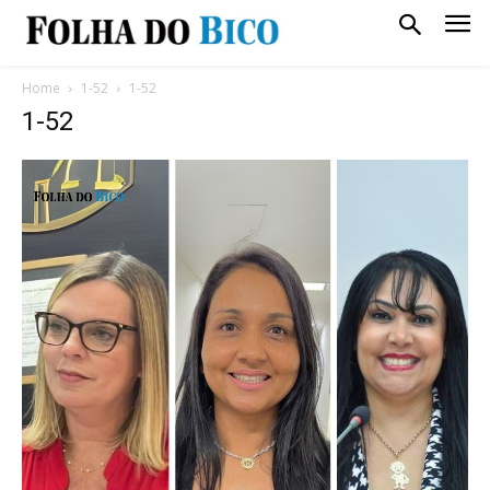
Home
1-52
1-52
1-52