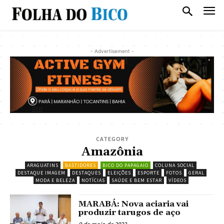
- Advertisement -
CATEGORY
Amazônia
ARAGUATINS
BASTIDORES
BICO DO PAPAGAIO
COLUNA SOCIAL
DESTAQUE IMAGEM
DESTAQUES
ELEIÇÕES
ESPORTE
FOTOS
GERAL
MODA E BELEZA
NOTÍCIAS
SAÚDE E BEM ESTAR
VÍDEOS
MARABÁ: Nova aciaria vai
produzir tarugos de aço