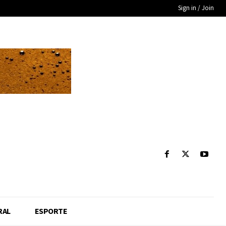
Sign in / Join
RAL
ESPORTE