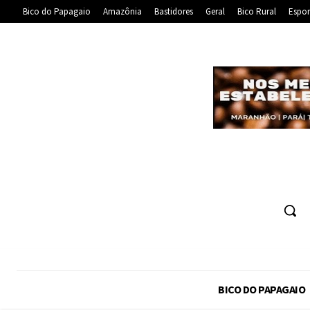
Bico do Papagaio
Amazônia
Bastidores
Geral
Bico Rural
Espor
BICO DO PAPAGAIO