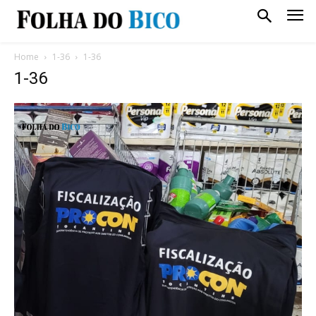
Home
1-36
1-36
1-36