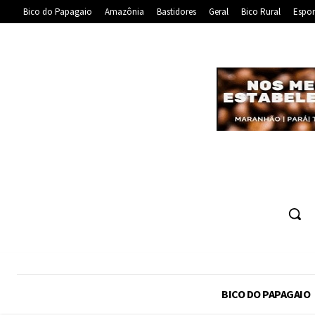
Bico do Papagaio
Amazônia
Bastidores
Geral
Bico Rural
Espor
BICO DO PAPAGAIO