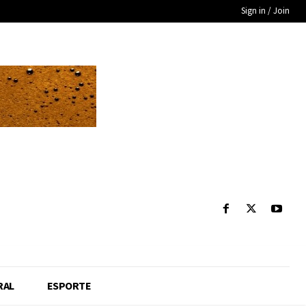
Sign in / Join
RAL
ESPORTE