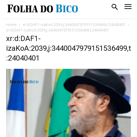
Home
xr:d:DAF1-izaKoA:2039,j:3440047979151536499,t:24040401
xr:d:DAF1-izaKoA:2039,j:3440047979151536499,t:24040401
xr:d:DAF1-
izaKoA:2039,j:3440047979151536499,t
:24040401