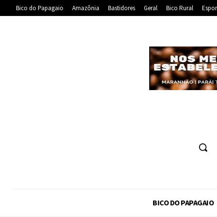
Bico do Papagaio
Amazônia
Bastidores
Geral
Bico Rural
Espor
BICO DO PAPAGAIO