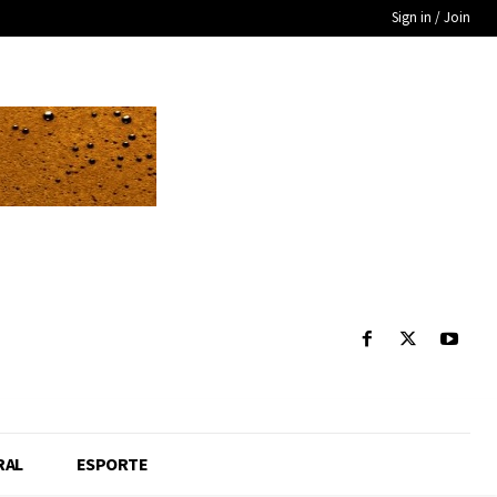
Sign in / Join
RAL
ESPORTE