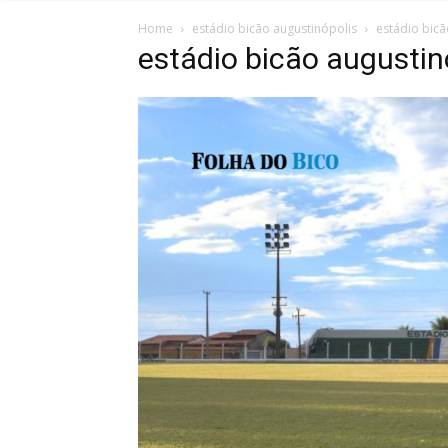
Home
estádio bicão augustinópolis
estádio bicã
estádio bicão augustin