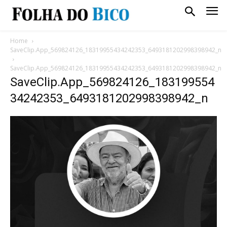
Home
SaveClip.App_569824126_18319955434242353_6493181202998398942_n
SaveClip.App_569824126_18319955434242353_6493181202998398942_n
SaveClip.App_569824126_183199554
34242353_6493181202998398942_n