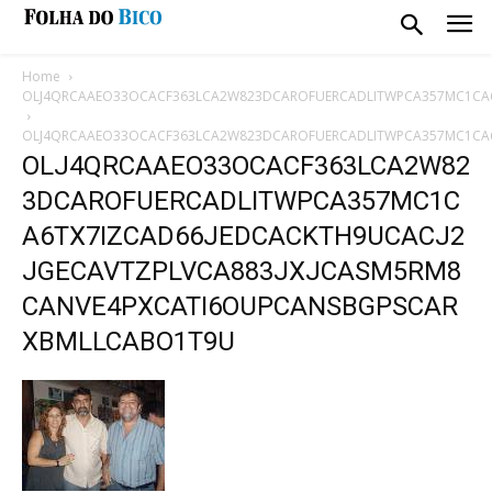
Home
OLJ4QRCAAEO33OCACF363LCA2W823DCAROFUERCADLITWPCA357MC1CA6
OLJ4QRCAAEO33OCACF363LCA2W823DCAROFUERCADLITWPCA357MC1CA6
OLJ4QRCAAEO33OCACF363LCA2W82
3DCAROFUERCADLITWPCA357MC1C
A6TX7IZCAD66JEDCACKTH9UCACJ2
JGECAVTZPLVCA883JXJCASM5RM8
CANVE4PXCATI6OUPCANSBGPSCAR
XBMLLCABO1T9U