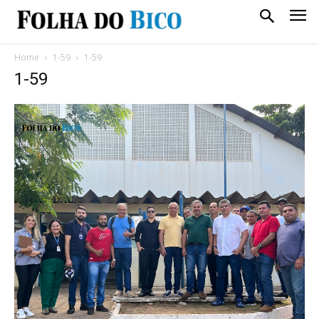
Home
1-59
1-59
1-59