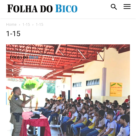
Home
1-15
1-15
1-15