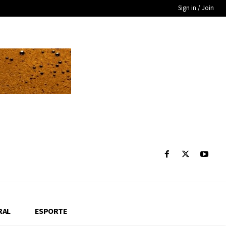
Sign in / Join
RAL
ESPORTE