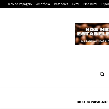
Bico do Papagaio
Amazônia
Bastidores
Geral
Bico Rural
Espor
BICO DO PAPAGAIO