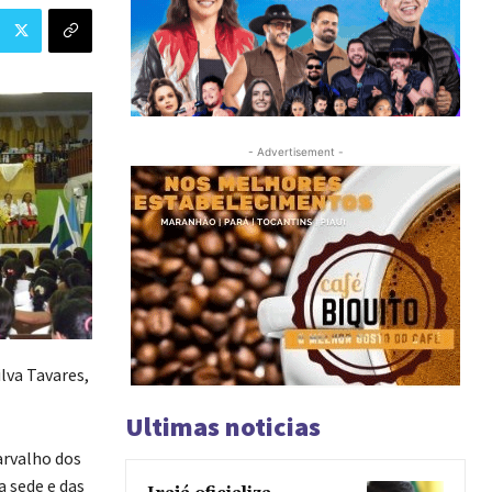
- Advertisement -
lva Tavares,
Ultimas noticias
arvalho dos
a sede e das