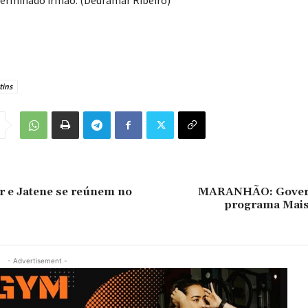
tins
r e Jatene se reúnem no
MARANHÃO: Govern
programa Mai
- Advertisement -