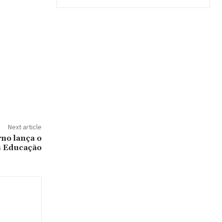
Next article
o lança o
s Educação