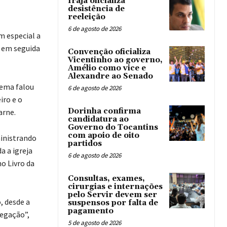
Irajá oficializa
desistência de
reeleição
6 de agosto de 2026
m especial a
u em seguida
Convenção oficializa
Vicentinho ao governo,
Amélio como vice e
Alexandre ao Senado
tema falou
6 de agosto de 2026
iro e o
Dorinha confirma
arne.
candidatura ao
Governo do Tocantins
com apoio de oito
ministrando
partidos
a a igreja
6 de agosto de 2026
o Livro da
Consultas, exames,
cirurgias e internações
pelo Servir devem ser
, desde a
suspensos por falta de
pagamento
regação”,
5 de agosto de 2026