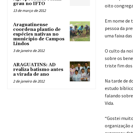
grau no IFTO
oito congrega
13 de março de 2012
Em nome de to
Araguatinense
pessoa da pre
coordena plantio de
espécies nativas no
uma faixa das
município de Campos
Lindos
O culto da no
3 de janeiro de 2012
sobre os benef
ARAGUATINS: AD
triste fim dos
realiza batismo antes
a virada de ano
Na tarde de d
2 de janeiro de 2012
estudo bíblic
falando sobre
Vida.
“Gostei muito
organização a
expressou det