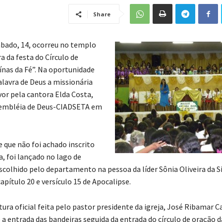
Share
ábado, 14, ocorreu no templo
a da festa do Círculo de
nas da Fé”. Na oportunidade
alavra de Deus a missionária
vor pela cantora Elda Costa,
embléia de Deus-CIADSETA em
 que não foi achado inscrito
da, foi lançado no lago de
scolhido pelo departamento na pessoa da líder Sônia Oliveira da Si
pítulo 20 e versículo 15 de Apocalipse.
ura oficial feita pelo pastor presidente da igreja, José Ribamar C
 a entrada das bandeiras seguida da entrada do círculo de oração d