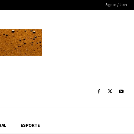
Sign in / Join
RAL
ESPORTE