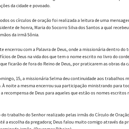
ções da cidade e povoado.
dos os círculos de oração foi realizada a leitura de uma mensage
sidente de honra, Maria do Socorro Silva dos Santos a qual recebe
 mãos da irmã Sônia.
ite encerrou com a Palavra de Deus, onde a missionária dentro do 
ícios de Deus na vida dos que tem o nome escrito no livro do corde
 que ficarão de fora do Reino de Deus, por praticarem as obras da c
omingo, 15, a missionária Selma deu continuidade aos trabalhos 
o. À noite a mesma encerrou sua participação ministrando para tod
 a recompensa de Deus para aqueles que estão os nomes escritos n
 do trabalho do Senhor realizado pelas irmãs do Círculo de Oração
té a escolha da pregadora; Deus falou muito comigo através da p
erminado irmão. (Deuramar Ribeiro)