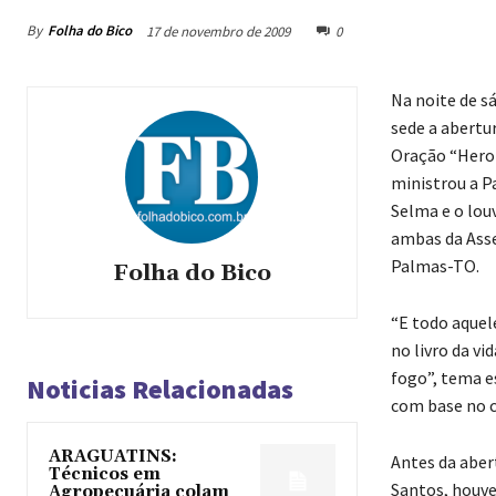
By
Folha do Bico
17 de novembro de 2009
0
Na noite de s
sede a abertur
Oração “Heroí
ministrou a P
Selma e o lou
ambas da Ass
Palmas-TO.
Folha do Bico
“E todo aquele
no livro da vi
fogo”, tema e
Noticias Relacionadas
com base no ca
ARAGUATINS:
Antes da abert
Técnicos em
Santos, houve
Agropecuária colam