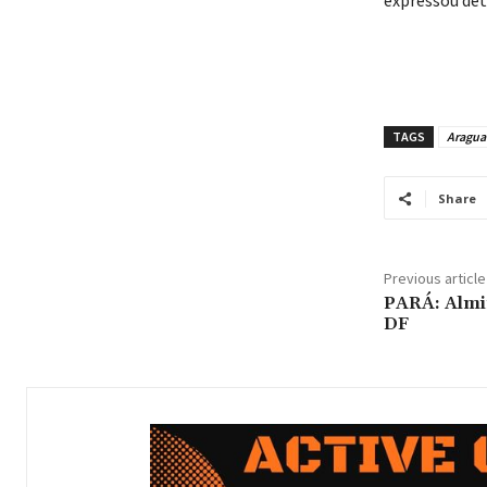
TAGS
Aragua
Share
Previous article
PARÁ: Almi
DF