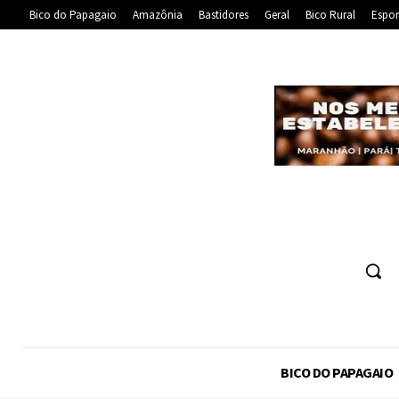
Bico do Papagaio
Amazônia
Bastidores
Geral
Bico Rural
Espor
BICO DO PAPAGAIO