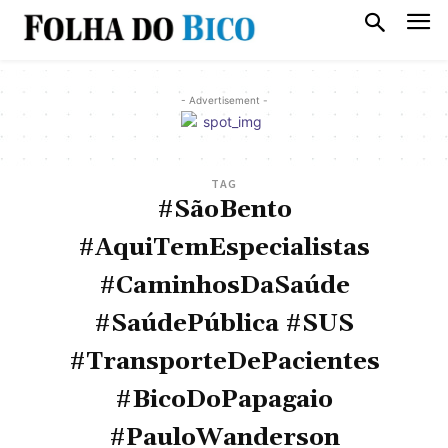
- Advertisement -
TAG
#SãoBento
#AquiTemEspecialistas
#CaminhosDaSaúde
#SaúdePública #SUS
#TransporteDePacientes
#BicoDoPapagaio
#PauloWanderson