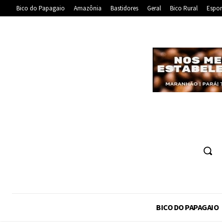
Bico do Papagaio
Amazônia
Bastidores
Geral
Bico Rural
Espor
BICO DO PAPAGAIO