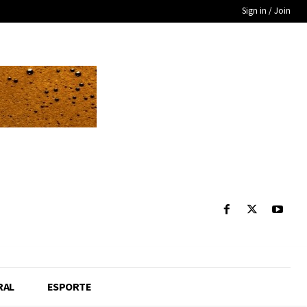
Sign in / Join
RAL
ESPORTE