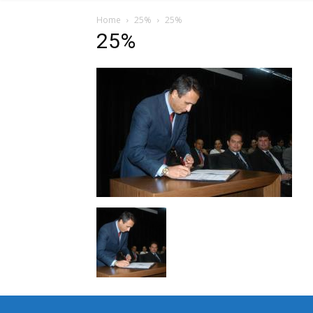
Home
25%
25%
25%