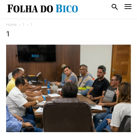
Home
1
1
1