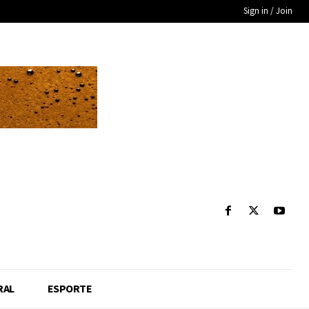
Sign in / Join
RAL
ESPORTE