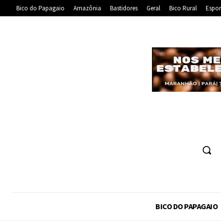
Bico do Papagaio
Amazônia
Bastidores
Geral
Bico Rural
Espor
BICO DO PAPAGAIO