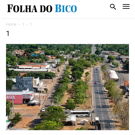
Home
1
1
1